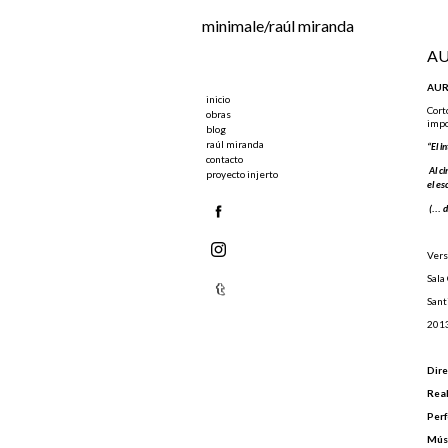
Ir al contenido principal
minimale/raúl miranda
AU
AUR
inicio
Cort
obras
impo
blog
raúl miranda
“El i
contacto
Al ci
proyecto injerto
el es
(... 
Vers
Sala
Sant
201
Dire
Real
Per
Mús