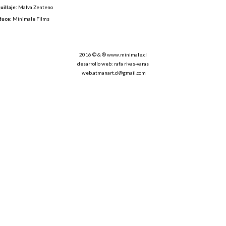
illaje:
Malva Zenteno
duce:
Minimale Films
2016 © & ®
www.minimale.cl
desarrollo web: rafa rivas-varas
web.atmanart.cl@gmail.com