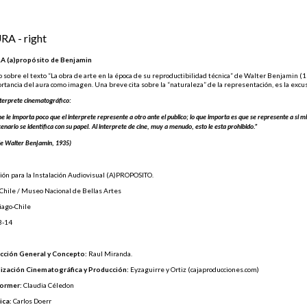
RA - right
A (a)propósito de Benjamin
o sobre el texto “La obra de arte en la época de su reproductibilidad técnica” de Walter Benjamin (19
rtancia del aura como imagen. Una breve cita sobre la “naturaleza” de la representación, es la excu
nterprete cinematográfico:
ne le importa poco que el interprete represente a otro ante el publico; lo que importa es que se represente a si
cenario se identifica con su papel. Al interprete de cine, muy a menudo, esto le esta prohibido.”
de Walter Benjamin, 1935)
ión para la Instalación Audiovisual (A)PROPOSITO.
 Chile / Museo Nacional de Bellas Artes
iago-Chile
3-14
cción General y Concepto:
Raul Miranda.
ización Cinematográfica y Producción:
Eyzaguirre y Ortiz (cajaproducciones.com)
former:
Claudia Céledon
ica:
Carlos Doerr