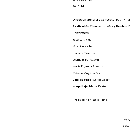
2013-14
Dirección General y Concepto:
Raul Mira
Realización Cinematográfica y Producci
Performers:
José Luis Vidal
Valentín Keller
Gonzalo Morales
Leonidas Irarrazaval
María Eugenia Riveros.
Música:
Angélica Vial
Edición audio:
Carlos Doerr
Maquillaje:
Malva Zenteno
Produce:
Minimale Films
201
desar