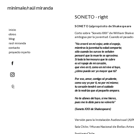
Ir al contenido principal
minimale/raúl miranda
SONETO - right
SONETO (a)propósito de Shakespeare
inicio
Corto sobre “Soneto XXII” de William Shakes
obras
ambigua por la juventud. Cuando el pasado e
blog
raúl miranda
"No creeré en mi vejez, ante el espejo,
contacto
mientras la juventud tu edad comparta;
sólo cuando los surcos te señalen
proyecto injerto
pensaré que la muerte se aproxima.
Si toda la hermosura que te cubre
es el ropaje de mi corazón,
que vive en ti, como en mí vive el tuyo,
¿cómo puedo ser yo mayor que tú?
Por eso, amor, contigo sé prudente,
como soy yo por ti, no por mi mismo;
tu corazón tendré con el cuidado
de la nodriza que al pequeño ampara.
No te ufanes del tuyo, si me hieres,
pues me lo diste para no volverlo"
(Soneto XXII de Shakespeare)
Versión para la Instalación Audiovisual (A
Sala Chile / Museo Nacional de Bellas Artes
Santiago-Chile