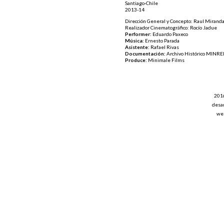
Santiago-Chile
2013-14
Dirección General y Concepto: Raul Miranda
Realizador Cinematográfico: Rocío Jadue
Performer:
Eduardo Paxeco
Música:
Ernesto Parada
Asistente:
Rafael Rivas
Documentación:
Archivo Histórico MINRE
Produce:
Minimale Films
201
desar
web