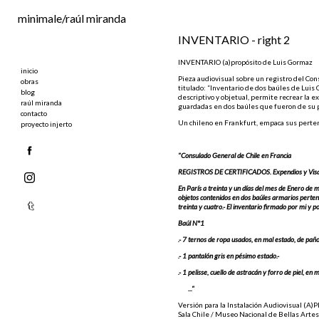
Ir al contenido principal
minimale/raúl miranda
INVENTARIO - right 2
INVENTARIO (a)propósito de Luis Gormaz
inicio
Pieza audiovisual sobre un registro del Con
obras
titulado: “Inventario de dos baúles de Luis 
blog
descriptivo y objetual, permite recrear la 
raúl miranda
guardadas en dos baúles que fueron de su 
contacto
Un chileno en Frankfurt, empaca sus pertenen
proyecto injerto
"Consulado General de Chile en Francia
REGISTROS DE CERTIFICADOS. Expendios y Visa
En París a treinta y un días del mes de Enero de m
objetos contenidos en dos baúles armarios pertene
treinta y cuatro.- El inventario firmado por mi y 
Baúl N°1
.- 7 ternos de ropa usados, en mal estado, de pañ
.- 1 pantalón gris en pésimo estado.-
.- 1 pelisse, cuello de astracán y forro de piel, en 
..."
Versión para la Instalación Audiovisual (A
Sala Chile / Museo Nacional de Bellas Artes