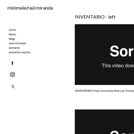
Ir al contenido principal
minimale/raúl miranda
INVENTARIO - left
inicio
obras
blog
raúl miranda
contacto
proyecto injerto
INVENTARIO
from
minimale films
on
Vime