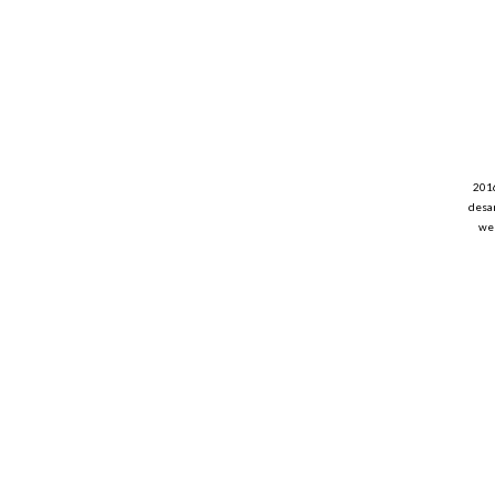
201
desar
web